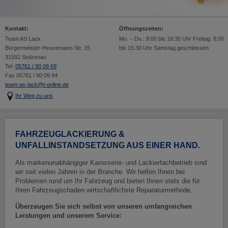
Kontakt:
Öffnungszeiten:
Team AS Lack
Mo. – Do.: 8:00 bis 16:30 Uhr Freitag: 8:00
Bürgermeister-Heuvemann-Str. 15
bis 15:30 Uhr Samstag geschlossen
31592 Stolzenau
Tel.
05761 / 90 09 69
Fax 05761 / 90 09 94
team-as-lack@t-online.de
Ihr Weg zu uns
FAHRZEUGLACKIERUNG &
UNFALLINSTANDSETZUNG AUS EINER HAND.
Als markenunabhängiger Karosserie- und Lackierfachbetrieb sind
wir seit vielen Jahren in der Branche. Wir helfen Ihnen bei
Problemen rund um Ihr Fahrzeug und bieten Ihnen stets die für
Ihren Fahrzeugschaden wirtschaftlichste Reparaturmethode.
Überzeugen Sie sich selbst von unseren umfangreichen
Leistungen und unserem Service: