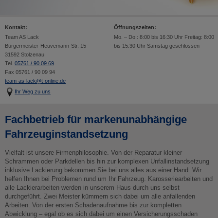
Kontakt:
Öffnungszeiten:
Team AS Lack
Mo. – Do.: 8:00 bis 16:30 Uhr Freitag: 8:00
Bürgermeister-Heuvemann-Str. 15
bis 15:30 Uhr Samstag geschlossen
31592 Stolzenau
Tel.
05761 / 90 09 69
Fax 05761 / 90 09 94
team-as-lack@t-online.de
Ihr Weg zu uns
Fachbetrieb für markenunabhängige
Fahrzeuginstandsetzung
Vielfalt ist unsere Firmenphilosophie. Von der Reparatur kleiner
Schrammen oder Parkdellen bis hin zur komplexen Unfallinstandsetzung
inklusive Lackierung bekommen Sie bei uns alles aus einer Hand. Wir
helfen Ihnen bei Problemen rund um Ihr Fahrzeug. Karosseriearbeiten und
alle Lackierarbeiten werden in unserem Haus durch uns selbst
durchgeführt. Zwei Meister kümmern sich dabei um alle anfallenden
Arbeiten. Von der ersten Schadenaufnahme bis zur kompletten
Abwicklung – egal ob es sich dabei um einen Versicherungsschaden