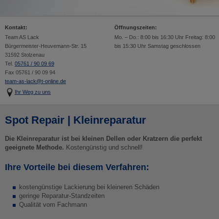
Kontakt:
Öffnungszeiten:
Team AS Lack
Mo. – Do.: 8:00 bis 16:30 Uhr Freitag: 8:00
Bürgermeister-Heuvemann-Str. 15
bis 15:30 Uhr Samstag geschlossen
31592 Stolzenau
Tel.
05761 / 90 09 69
Fax 05761 / 90 09 94
team-as-lack@t-online.de
Ihr Weg zu uns
Spot Repair | Kleinreparatur
Die Kleinreparatur ist bei kleinen Dellen oder Kratzern die perfekt
geeignete Methode.
Kostengünstig und schnell!
Ihre Vorteile bei diesem Verfahren:
kostengünstige Lackierung bei kleineren Schäden
geringe Reparatur-Standzeiten
Qualität vom Fachmann