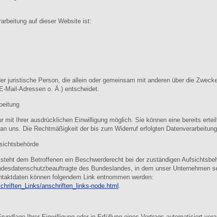
rarbeitung auf dieser Website ist:
 oder juristische Person, die allein oder gemeinsam mit anderen über die Zweck
-Mail-Adressen o. Ä.) entscheidet.
beitung
mit Ihrer ausdrücklichen Einwilligung möglich. Sie können eine bereits erteilt
l an uns. Die Rechtmäßigkeit der bis zum Widerruf erfolgten Datenverarbeitung
sichtsbehörde
 steht dem Betroffenen ein Beschwerderecht bei der zuständigen Aufsichtsbe
andesdatenschutzbeauftragte des Bundeslandes, in dem unser Unternehmen sei
ntaktdaten können folgendem Link entnommen werden:
chriften_Links/anschriften_links-node.html
.
undlage Ihrer Einwilligung oder in Erfüllung eines Vertrags automatisiert vera