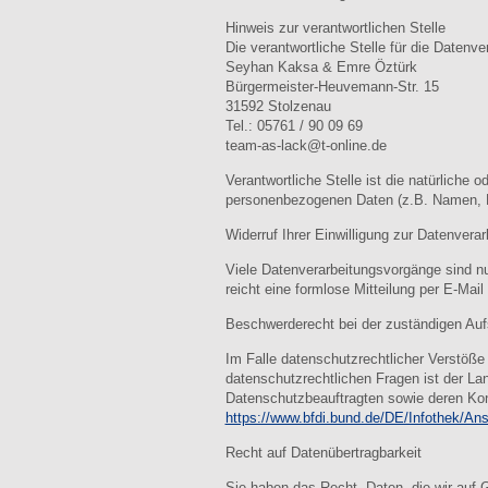
Hinweis zur verantwortlichen Stelle
Die verantwortliche Stelle für die Datenve
Seyhan Kaksa & Emre Öztürk
Bürgermeister-Heuvemann-Str. 15
31592 Stolzenau
Tel.: 05761 / 90 09 69
team-as-lack@t-online.de
Verantwortliche Stelle ist die natürliche
personenbezogenen Daten (z.B. Namen, E
Widerruf Ihrer Einwilligung zur Datenverar
Viele Datenverarbeitungsvorgänge sind nur 
reicht eine formlose Mitteilung per E-Mai
Beschwerderecht bei der zuständigen Auf
Im Falle datenschutzrechtlicher Verstöße
datenschutzrechtlichen Fragen ist der L
Datenschutzbeauftragten sowie deren Ko
https://www.bfdi.bund.de/DE/Infothek/Ans
Recht auf Datenübertragbarkeit
Sie haben das Recht, Daten, die wir auf Gr