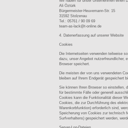
Wir haben für unser Unternehmen einen Da
Ali Öztürk
Bürgermeister-Heuvemann-Str. 15
31592 Stolzenau
Tel.: 05761 / 90 09 69
team-as-lack@t-online.de
4. Datenerfassung auf unserer Website
Cookies
Die Internetseiten verwenden teilweise s
dazu, unser Angebot nutzerfreundlicher, e
Browser speichert.
Die meisten der von uns verwendeten Coo
bleiben auf Ihrem Endgerät gespeichert 
Sie können Ihren Browser so einstellen, 
für bestimmte Fälle oder generell aussch
Cookies kann die Funktionalität dieser W
Cookies, die zur Durchführung des elekt
Warenkorbfunktion) erforderlich sind, wer
Speicherung von Cookies zur technisch fe
Surfverhaltens) gespeichert werden, werd
Server-Log-Dateien