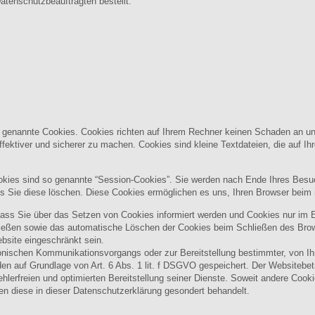
tenschutzbeauftragten bestellt.
o genannte Cookies. Cookies richten auf Ihrem Rechner keinen Schaden an un
ffektiver und sicherer zu machen. Cookies sind kleine Textdateien, die auf I
kies sind so genannte “Session-Cookies”. Sie werden nach Ende Ihres Besu
bis Sie diese löschen. Diese Cookies ermöglichen es uns, Ihren Browser bei
dass Sie über das Setzen von Cookies informiert werden und Cookies nur im 
ließen sowie das automatische Löschen der Cookies beim Schließen des Brows
ebsite eingeschränkt sein.
ronischen Kommunikationsvorgangs oder zur Bereitstellung bestimmter, von Ih
den auf Grundlage von Art. 6 Abs. 1 lit. f DSGVO gespeichert. Der Websitebetr
hlerfreien und optimierten Bereitstellung seiner Dienste. Soweit andere Cook
en diese in dieser Datenschutzerklärung gesondert behandelt.