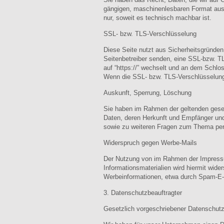
gängigen, maschinenlesbaren Format aushä
nur, soweit es technisch machbar ist.
SSL- bzw. TLS-Verschlüsselung
Diese Seite nutzt aus Sicherheitsgründen
Seitenbetreiber senden, eine SSL-bzw. TL
auf “https://” wechselt und an dem Schlos
Wenn die SSL- bzw. TLS-Verschlüsselung ak
Auskunft, Sperrung, Löschung
Sie haben im Rahmen der geltenden geset
Daten, deren Herkunft und Empfänger und
sowie zu weiteren Fragen zum Thema per
Widerspruch gegen Werbe-Mails
Der Nutzung von im Rahmen der Impressum
Informationsmaterialien wird hiermit wide
Werbeinformationen, etwa durch Spam-E-M
3. Datenschutzbeauftragter
Gesetzlich vorgeschriebener Datenschutz