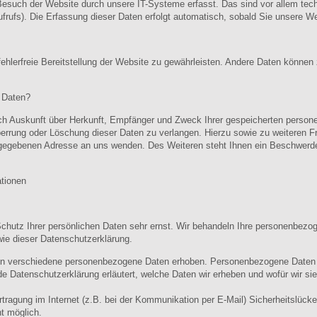
such der Website durch unsere IT-Systeme erfasst. Das sind vor allem techn
frufs). Die Erfassung dieser Daten erfolgt automatisch, sobald Sie unsere We
fehlerfreie Bereitstellung der Website zu gewährleisten. Andere Daten können
 Daten?
lich Auskunft über Herkunft, Empfänger und Zweck Ihrer gespeicherten perso
perrung oder Löschung dieser Daten zu verlangen. Hierzu sowie zu weitere
ngegebenen Adresse an uns wenden. Des Weiteren steht Ihnen ein Beschwerde
ationen
chutz Ihrer persönlichen Daten sehr ernst. Wir behandeln Ihre personenbezo
ie dieser Datenschutzerklärung.
n verschiedene personenbezogene Daten erhoben. Personenbezogene Daten s
nde Datenschutzerklärung erläutert, welche Daten wir erheben und wofür wir sie
rtragung im Internet (z.B. bei der Kommunikation per E-Mail) Sicherheitslück
ht möglich.